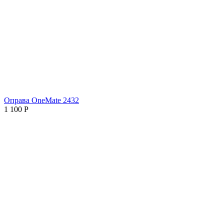
Оправа OneMate 2432
1 100
Р