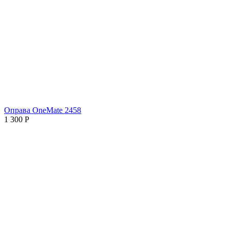
Оправа OneMate 2458
1 300
Р