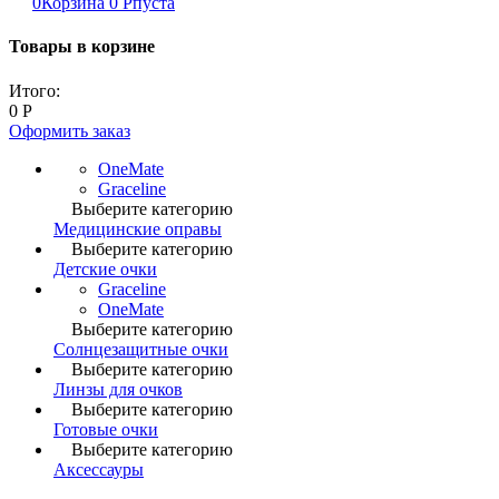
0
Корзина
0
Р
пуста
Товары в корзине
Итого:
0
Р
Оформить заказ
OneMate
Graceline
Выберите категорию
Медицинские оправы
Выберите категорию
Детские очки
Graceline
OneMate
Выберите категорию
Солнцезащитные очки
Выберите категорию
Линзы для очков
Выберите категорию
Готовые очки
Выберите категорию
Аксессауры