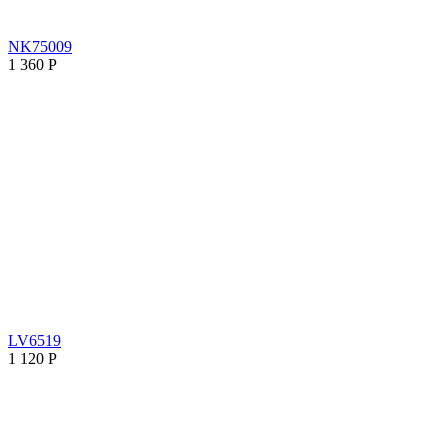
NK75009
1 360
Р
LV6519
1 120
Р