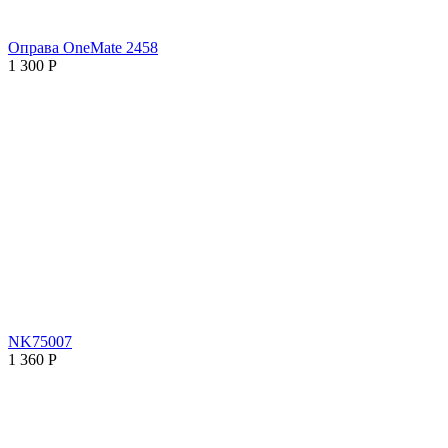
Оправа OneMate 2458
1 300
Р
NK75007
1 360
Р