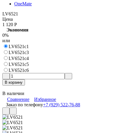
OneMate
LV6521
Цена
1 120
Р
Экономия
0%
или
LV6521c1
LV6521c3
LV6521c4
LV6521c5
LV6521c6
В корзину
В наличии
Сравнение
Избранное
Заказ по телефону
+7 (929) 522-76-88