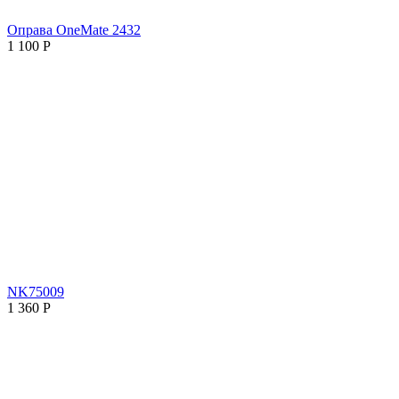
Оправа OneMate 2432
1 100
Р
NK75009
1 360
Р