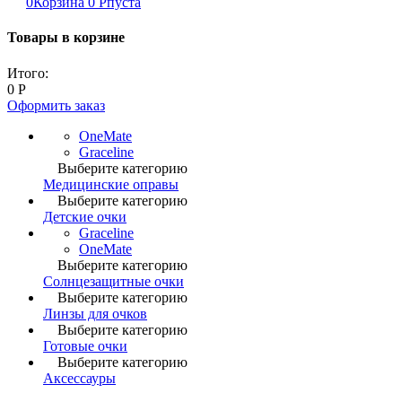
0
Корзина
0
Р
пуста
Товары в корзине
Итого:
0
Р
Оформить заказ
OneMate
Graceline
Выберите категорию
Медицинские оправы
Выберите категорию
Детские очки
Graceline
OneMate
Выберите категорию
Солнцезащитные очки
Выберите категорию
Линзы для очков
Выберите категорию
Готовые очки
Выберите категорию
Аксессауры