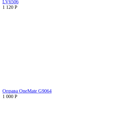
LV6506
1 120
Р
Оправа OneMate G9064
1 000
Р