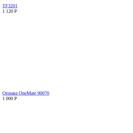
TF3201
1 120
Р
Оправа OneMate 90070
1 000
Р