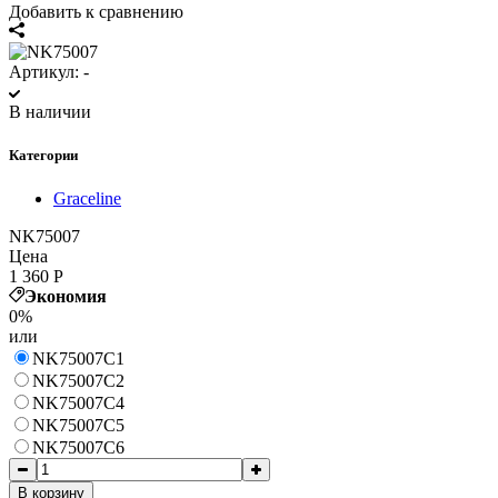
Добавить к сравнению
Артикул:
-
В наличии
Категории
Graceline
NK75007
Цена
1 360
Р
Экономия
0%
или
NK75007C1
NK75007C2
NK75007C4
NK75007C5
NK75007C6
В корзину