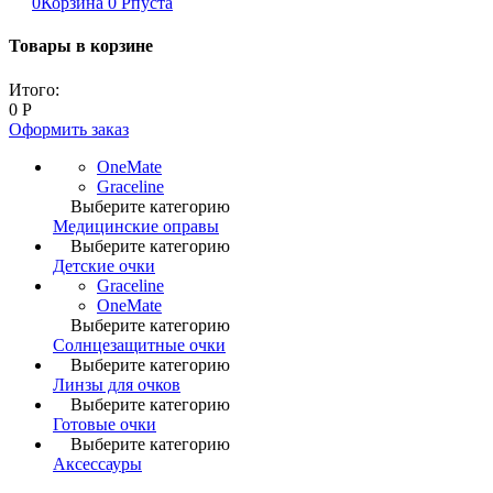
0
Корзина
0
Р
пуста
Товары в корзине
Итого:
0
Р
Оформить заказ
OneMate
Graceline
Выберите категорию
Медицинские оправы
Выберите категорию
Детские очки
Graceline
OneMate
Выберите категорию
Солнцезащитные очки
Выберите категорию
Линзы для очков
Выберите категорию
Готовые очки
Выберите категорию
Аксессауры