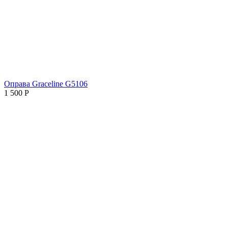
Оправа Graceline G5106
1 500
Р