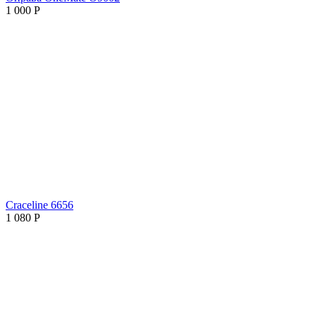
1 000
Р
Craceline 6656
1 080
Р