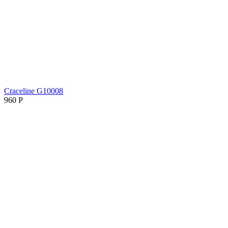
Craceline G10008
960
Р