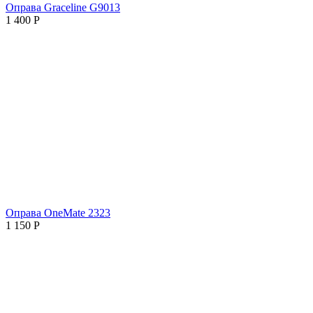
Оправа Graceline G9013
1 400
Р
Оправа OneMate 2323
1 150
Р