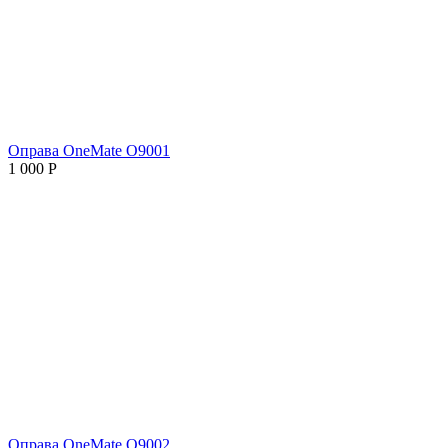
Оправа OneMate O9001
1 000
Р
Оправа OneMate O9002