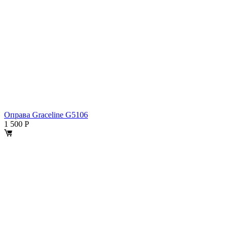
Оправа Graceline G5106
1 500
Р