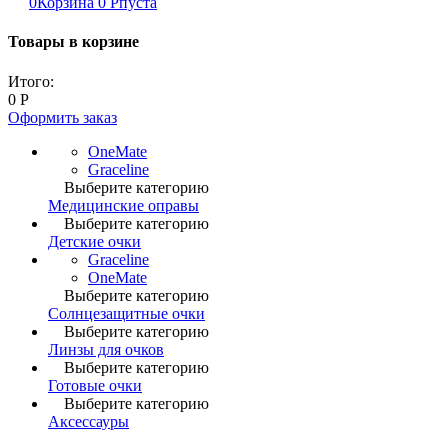
0
Корзина
0
Р
пуста
Товары в корзине
Итого:
0
Р
Оформить заказ
OneMate
Graceline
Выберите категорию
Медицинские оправы
Выберите категорию
Детские очки
Graceline
OneMate
Выберите категорию
Солнцезащитные очки
Выберите категорию
Линзы для очков
Выберите категорию
Готовые очки
Выберите категорию
Аксессауры