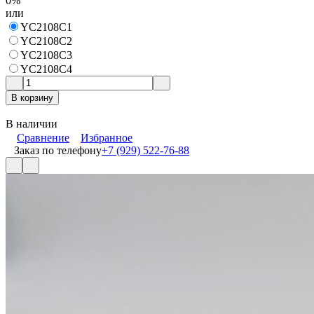
0%
или
YC2108C1
YC2108C2
YC2108C3
YC2108C4
В корзину
В наличии
Сравнение
Избранное
Заказ по телефону
+7 (929) 522-76-88