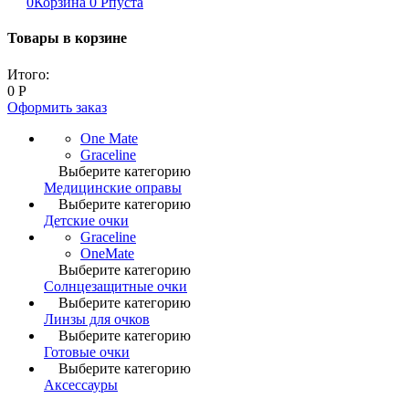
0
Корзина
0
Р
пуста
Товары в корзине
Итого:
0
Р
Оформить заказ
One Mate
Graceline
Выберите категорию
Медицинские оправы
Выберите категорию
Детские очки
Graceline
OneMate
Выберите категорию
Солнцезащитные очки
Выберите категорию
Линзы для очков
Выберите категорию
Готовые очки
Выберите категорию
Аксессауры