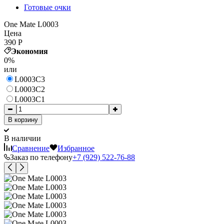
Готовые очки
One Mate L0003
Цена
390
Р
Экономия
0%
или
L0003C3
L0003C2
L0003C1
В корзину
В наличии
Сравнение
Избранное
Заказ по телефону
+7 (929) 522-76-88