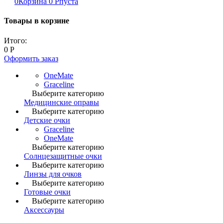
0
Корзина
0
Р
пуста
Товары в корзине
Итого:
0
Р
Оформить заказ
OneMate
Graceline
Выберите категорию
Медицинские оправы
Выберите категорию
Детские очки
Graceline
OneMate
Выберите категорию
Солнцезащитные очки
Выберите категорию
Линзы для очков
Выберите категорию
Готовые очки
Выберите категорию
Аксессауры