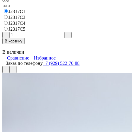
0%
или
J2317C1
J2317C3
J2317C4
J2317C5
В корзину
В наличии
Сравнение
Избранное
Заказ по телефону
+7 (929) 522-76-88