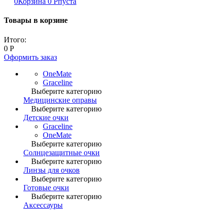
0
Корзина
0
Р
пуста
Товары в корзине
Итого:
0
Р
Оформить заказ
OneMate
Graceline
Выберите категорию
Медицинские оправы
Выберите категорию
Детские очки
Graceline
OneMate
Выберите категорию
Солнцезащитные очки
Выберите категорию
Линзы для очков
Выберите категорию
Готовые очки
Выберите категорию
Аксессауры