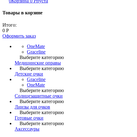
0
Корзина
0
Р
пуста
Товары в корзине
Итого:
0
Р
Оформить заказ
OneMate
Graceline
Выберите категорию
Медицинские оправы
Выберите категорию
Детские очки
Graceline
OneMate
Выберите категорию
Солнцезащитные очки
Выберите категорию
Линзы для очков
Выберите категорию
Готовые очки
Выберите категорию
Аксессауры