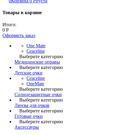
0
Корзина
0
Р
пуста
Товары в корзине
Итого:
0
Р
Оформить заказ
One Mate
Graceline
Выберите категорию
Медицинские оправы
Выберите категорию
Детские очки
Graceline
OneMate
Выберите категорию
Солнцезащитные очки
Выберите категорию
Линзы для очков
Выберите категорию
Готовые очки
Выберите категорию
Аксессауры