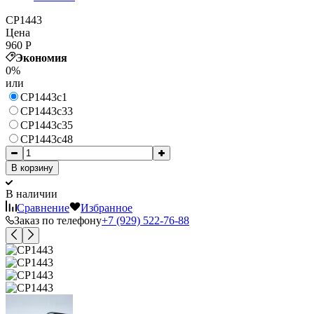
CP1443
Цена
960
Р
Экономия
0%
или
CP1443c1
CP1443c33
CP1443c35
CP1443c48
В корзину
В наличии
Сравнение
Избранное
Заказ по телефону
+7 (929) 522-76-88