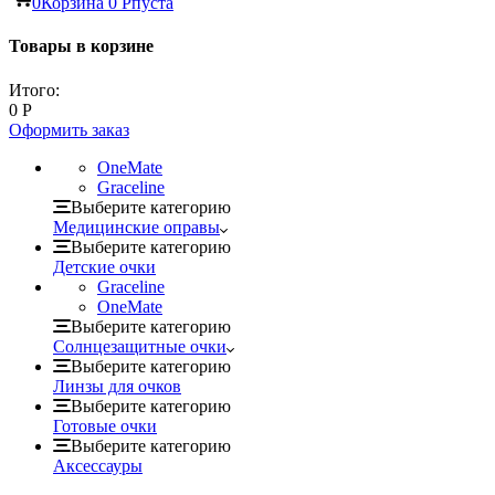
0
Корзина
0
Р
пуста
Товары в корзине
Итого:
0
Р
Оформить заказ
OneMate
Graceline
Выберите категорию
Медицинские оправы
Выберите категорию
Детские очки
Graceline
OneMate
Выберите категорию
Солнцезащитные очки
Выберите категорию
Линзы для очков
Выберите категорию
Готовые очки
Выберите категорию
Аксессауры