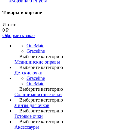
0
Корзина
0
Р
пуста
Товары в корзине
Итого:
0
Р
Оформить заказ
OneMate
Graceline
Выберите категорию
Медицинские оправы
Выберите категорию
Детские очки
Graceline
OneMate
Выберите категорию
Солнцезащитные очки
Выберите категорию
Линзы для очков
Выберите категорию
Готовые очки
Выберите категорию
Аксессауры