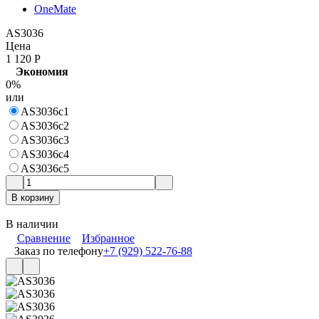
OneMate
AS3036
Цена
1 120
Р
Экономия
0%
или
AS3036c1
AS3036c2
AS3036c3
AS3036c4
AS3036c5
В корзину
В наличии
Сравнение
Избранное
Заказ по телефону
+7 (929) 522-76-88