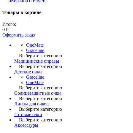
0
Корзина
0
Р
пуста
Товары в корзине
Итого:
0
Р
Оформить заказ
OneMate
Graceline
Выберите категорию
Медицинские оправы
Выберите категорию
Детские очки
Graceline
OneMate
Выберите категорию
Солнцезащитные очки
Выберите категорию
Линзы для очков
Выберите категорию
Готовые очки
Выберите категорию
Аксессауры