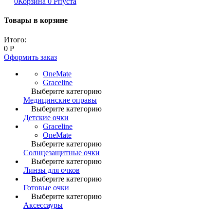
0
Корзина
0
Р
пуста
Товары в корзине
Итого:
0
Р
Оформить заказ
OneMate
Graceline
Выберите категорию
Медицинские оправы
Выберите категорию
Детские очки
Graceline
OneMate
Выберите категорию
Солнцезащитные очки
Выберите категорию
Линзы для очков
Выберите категорию
Готовые очки
Выберите категорию
Аксессауры