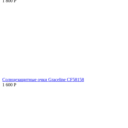
1 800
Р
Солнцезащитные очки Graceline CF58158
1 600
Р