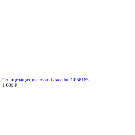
Солнцезащитные очки Graceline CF58165
1 600
Р