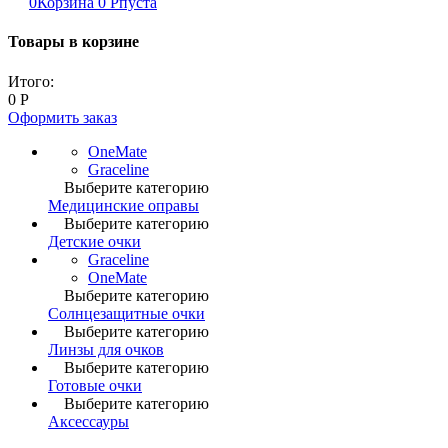
0
Корзина
0
Р
пуста
Товары в корзине
Итого:
0
Р
Оформить заказ
OneMate
Graceline
Выберите категорию
Медицинские оправы
Выберите категорию
Детские очки
Graceline
OneMate
Выберите категорию
Солнцезащитные очки
Выберите категорию
Линзы для очков
Выберите категорию
Готовые очки
Выберите категорию
Аксессауры