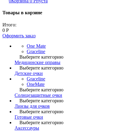
0
Корзина
0
Р
пуста
Товары в корзине
Итого:
0
Р
Оформить заказ
One Mate
Graceline
Выберите категорию
Медицинские оправы
Выберите категорию
Детские очки
Graceline
OneMate
Выберите категорию
Солнцезащитные очки
Выберите категорию
Линзы для очков
Выберите категорию
Готовые очки
Выберите категорию
Аксессауры