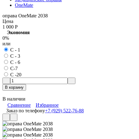
OneMate
оправа OneMate 2038
Цена
1 000
Р
Экономия
0%
или
С - 1
С - 3
С - 6
С-7
С -20
В корзину
В наличии
Сравнение
Избранное
Заказ по телефону
+7 (929) 522-76-88